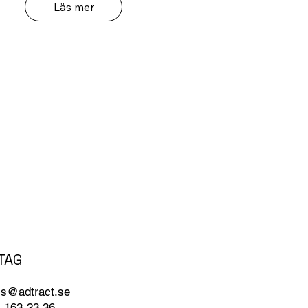
Läs mer
TAG
ss@adtract.se
2-163-23 36