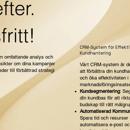
fter.
ritt!
CRM-System för Effekti
Kundhantering
nom omfattande analys och
nsikter om dina kampanjer
Vårt CRM-system är de
er till förbättrad strategi
att förbättra din kundha
och öka effektiviteten i
marknadsföringsinsats
Kundsegmentering
: Se
din kundbas för att rikta
budskap till rätt målgru
Automatiserad Kommuni
Spara tid och resurser
automatisera e-post oc