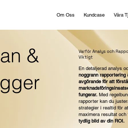
Om Oss
Kundcase
Våra T
nan &
Varför Analys och Rappo
Viktigt
En detaljerad analys o
ygger
noggrann rapportering 
avgörande för att förstå
marknadsföringsinsats
fungerar.
Med regelbun
rapporter kan du juster
strategier i realtid för at
maximera resultat och
tydlig bild av din ROI.