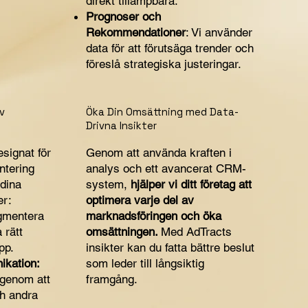
direkt tillämpbara.
Prognoser och
Rekommendationer
: Vi använder
data för att förutsäga trender och
föreslå strategiska justeringar.
v
Öka Din Omsättning med Data-
Drivna Insikter
signat för
Genom att använda kraften i
ntering
analys och ett avancerat CRM-
 dina
system,
hjälper vi ditt företag att
er:
optimera varje del av
gmentera
marknadsföringen och öka
 rätt
omsättningen.
Med AdTracts
pp.
insikter kan du fatta bättre beslut
kation:
som leder till långsiktig
 genom att
framgång.
h andra