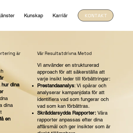
KONTAKT
jänster
Kunskap
Karriär
rtering är
Vår Resultatdrivna Metod
Vi använder en strukturerad
ch
approach för att säkerställa att
är
varje insikt leder till förbättringar:
 hur dina
Prestandaanalys
: Vi spårar och
er
analyserar kampanjdata för att
dna
identifiera vad som fungerar och
a dina
vad som kan förbättras.
t
Skräddarsydda Rapporter:
Våra
få en
rapporter anpassas efter dina
affärsmål och ger insikter som är