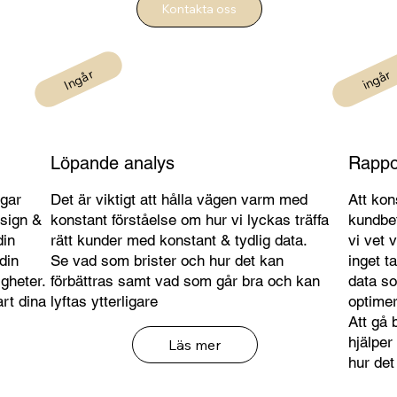
Kontakta oss
Ingår
ingår
Löpande analys
Rappo
ngar
Det är viktigt att hålla vägen varm med
Att kon
sign &
konstant förståelse om hur vi lyckas träffa
kundbet
din
rätt kunder med konstant & tydlig data.
vi vet 
din
Se vad som brister och hur det kan
inget t
igheter.
förbättras samt vad som går bra och kan
data so
art dina
lyftas ytterligare
optimer
Att gå 
hjälper
Läs mer
hur det