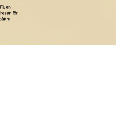
 Få en
resan för
bättra